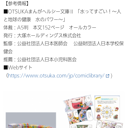
【参考情報】
■OTSUKAまんがヘルシー文庫Ⅱ 「水ってすごい！～人
と地球の健康 水のパワー～」
体裁：A5判 本文152ページ オールカラー
発行：大塚ホールディングス株式会社
監修：公益社団法人日本医師会 公益財団法人日本学校保
健会
推薦：公益社団法人日本小児科医会
■Webサイト
（
https://www.otsuka.com/jp/comiclibrary/
)