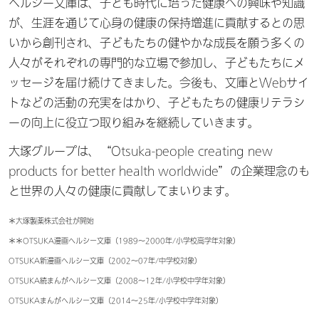
ヘルシー文庫は、子ども時代に培った健康への興味や知識
が、生涯を通じて心身の健康の保持増進に貢献するとの思
いから創刊され、子どもたちの健やかな成長を願う多くの
人々がそれぞれの専門的な立場で参加し、子どもたちにメ
ッセージを届け続けてきました。今後も、文庫とWebサイ
トなどの活動の充実をはかり、子どもたちの健康リテラシ
ーの向上に役立つ取り組みを継続していきます。
大塚グループは、“Otsuka-people creating new
products for better health worldwide”の企業理念のも
と世界の人々の健康に貢献してまいります。
＊大塚製薬株式会社が開始
＊＊OTSUKA漫画ヘルシー文庫（1989～2000年/小学校高学年対象）
OTSUKA新漫画ヘルシー文庫（2002～07年/中学校対象）
OTSUKA続まんがヘルシー文庫（2008～12年/小学校中学年対象）
OTSUKAまんがヘルシー文庫（2014～25年/小学校中学年対象）