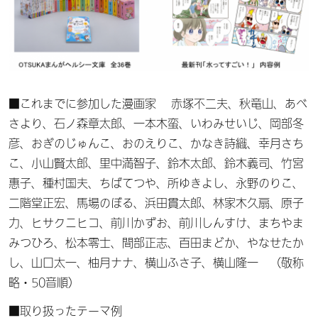
■これまでに参加した漫画家 赤塚不二夫、秋竜山、あべ
さより、石ノ森章太郎、一本木蛮、いわみせいじ、岡部冬
彦、おぎのじゅんこ、おのえりこ、かなき詩織、幸月さち
こ、小山賢太郎、里中満智子、鈴木太郎、鈴木義司、竹宮
惠子、種村国夫、ちばてつや、所ゆきよし、永野のりこ、
二階堂正宏、馬場のぼる、浜田貫太郎、林家木久扇、原子
力、ヒサクニヒコ、前川かずお、前川しんすけ、まちやま
みつひろ、松本零士、間部正志、百田まどか、やなせたか
し、山口太一、柚月ナナ、横山ふさ子、横山隆一 （敬称
略・50音順）
■取り扱ったテーマ例